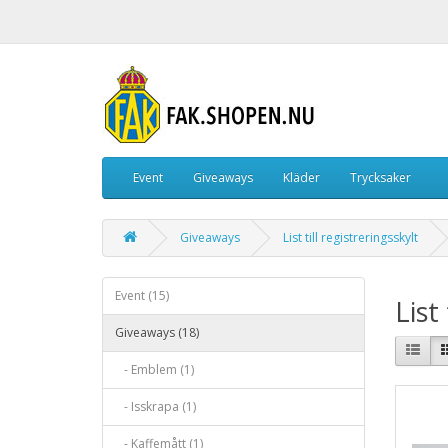
Event
Giveaways
Kläder
Trycksaker
Giveaways
List till registreringsskylt
Event (15)
List
Giveaways (18)
- Emblem (1)
- Isskrapa (1)
- Kaffemått (1)