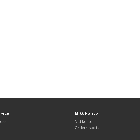
vice
Mitt konto
 oss
Mitt konto
Orderhistorik