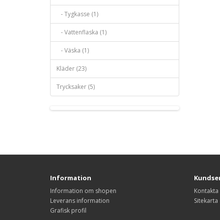
- Tygkasse (1)
- Vattenflaska (1)
- Väska (1)
Kläder (23)
Trycksaker (5)
Information
Kundser
Information om shopen
Kontakta
Leverans information
Sitekarta
Grafisk profil