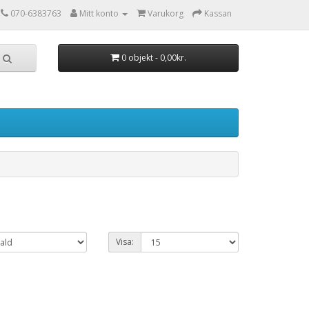
070-6383763
Mitt konto
Varukorg
Kassan
0 objekt - 0,00kr.
Visa: