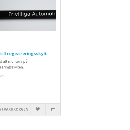
 till registreringsskylt
ist att montera på
reringsskylten...
kr.
 I VARUKORGEN