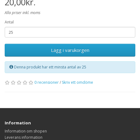
20,00kr.
Alla priser inkl. moms
Antal
Lägg i varukorgen
Denna produkt har ett minsta antal av 25
0 recensioner
/
Skriv ett omdöme
Information
Information om shopen
Leverans information